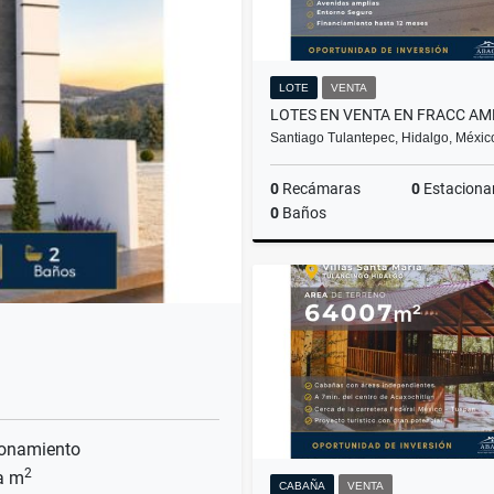
LOTE
VENTA
Santiago Tulantepec, Hidalgo, Méxic
0
Recámaras
0
Estaciona
0
Baños
$300,000
onamiento
2
a m
CABAÑA
VENTA