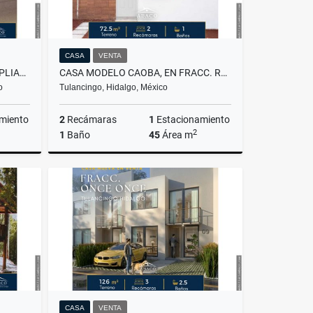
CASA
VENTA
LOTES EN VENTA EN FRACC AMPLIACION LA PERLA DEL SUR EN SANTIAGO
CASA MODELO CAOBA, EN FRACC. RANCHO SANTA CLARA, TULANCINGO.
o
Tulancingo, Hidalgo, México
miento
2
Recámaras
1
Estacionamiento
2
1
Baño
45
Área m
Venta
Venta
$920,000
CASA
VENTA