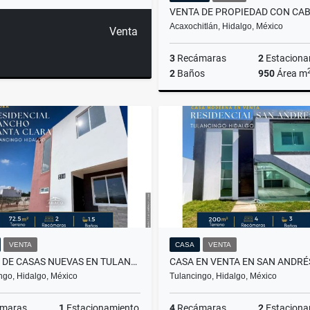
Acaxochitlán, Hidalgo, México
Venta
3
Recámaras
2
Estaciona
2
Baños
950
Área m
$35,000,000
VENTA
CASA
VENTA
VENTA DE CASAS NUEVAS EN TULANCINGO, MODELO CAOBA PLUS
ngo, Hidalgo, México
Tulancingo, Hidalgo, México
maras
1
Estacionamiento
4
Recámaras
2
Estaciona