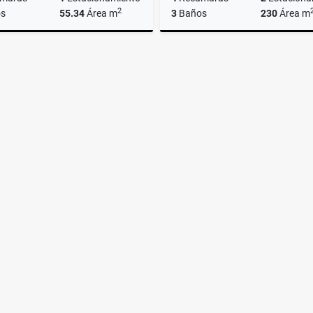
2
s
55.34
Área m
3
Baños
230
Área m
Venta
$1,122,000
$2,900,000