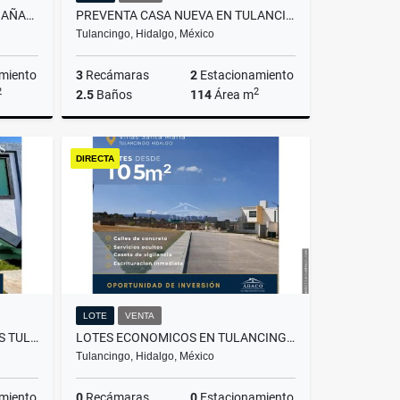
VENTA DE PROPIEDAD CON CABAÑAS EN ACAXOCHITLAN, HIDALGO
PREVENTA CASA NUEVA EN TULANCINGO, FRACC 11:11
Tulancingo, Hidalgo, México
miento
3
Recámaras
2
Estacionamiento
2
2
2.5
Baños
114
Área m
Venta
Venta
DIRECTA
$2,400,000
LOTE
VENTA
CASA EN VENTA EN SAN ANDRÉS TULANCINGO CON DOBLE ALTURA Y JARDÍN
LOTES ECONOMICOS EN TULANCINGO, SE ACEPTA CRÉDITO INFONAVIT
Tulancingo, Hidalgo, México
miento
0
Recámaras
0
Estacionamiento