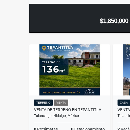
$1,850,000
TERRENO
VENTA
CASA
VENTA DE TERRENO EN TEPANTITLA
Tulancingo, Hidalgo, México
Tulanci
0
Recámaras
0
Estacionamiento
2
Recá