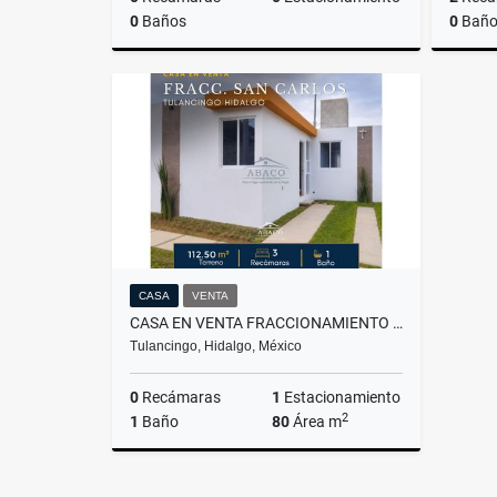
0
Baños
0
Baño
Venta
$266,000
CASA
VENTA
CASA EN VENTA FRACCIONAMIENTO SAN CARLOS
Tulancingo, Hidalgo, México
0
Recámaras
1
Estacionamiento
2
1
Baño
80
Área m
Venta