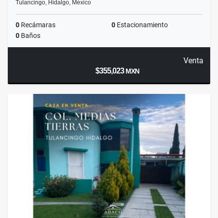
Tulancingo, Hidalgo, México
0
Recámaras
0
Estacionamiento
0
Baños
Venta
$355,023
MXN