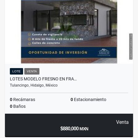
LOTE
VENTA
LOTES MODELO FRESNO EN FRA…
Tulancingo, Hidalgo, México
0
Recámaras
0
Estacionamiento
0
Baños
Venta
$880,000
MXN