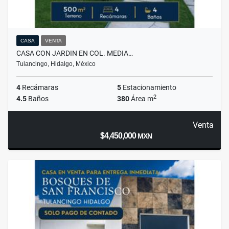
CASA
VENTA
CASA CON JARDIN EN COL. MEDIA…
Tulancingo, Hidalgo, México
4
Recámaras
5
Estacionamiento
2
4.5
Baños
380
Área m
Venta
$4,450,000
MXN