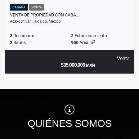
CABAÑA
VENTA
VENTA DE PROPIEDAD CON CABA…
Acaxochitlán, Hidalgo, México
3
Recámaras
2
Estacionamiento
2
2
Baños
950
Área m
Venta
$35,000,000
MXN
QUIÉNES SOMOS