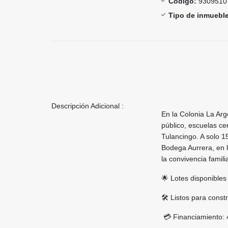
Código:
9309510
Tipo de inmueble
Descripción Adicional :
En la Colonia La Arg
público, escuelas ce
Tulancingo. A solo 1
Bodega Aurrera, en l
la convivencia famili
🌟 Lotes disponible
🛠️ Listos para cons
💳 Financiamiento: