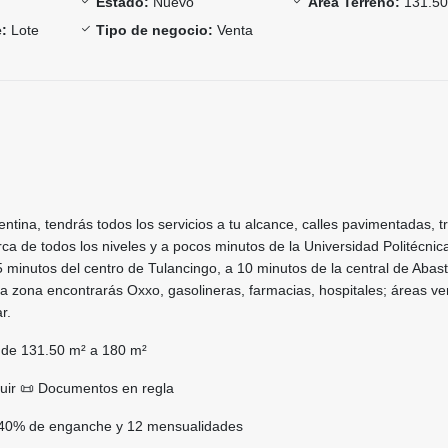
Estado:
Nuevo
Área Terreno:
131.50
:
Lote
Tipo de negocio:
Venta
entina, tendrás todos los servicios a tu alcance, calles pavimentadas, t
rca de todos los niveles y a pocos minutos de la Universidad Politécnic
5 minutos del centro de Tulancingo, a 10 minutos de la central de Abas
a zona encontrarás Oxxo, gasolineras, farmacias, hospitales; áreas v
ar.
s de 131.50 m² a 180 m²
truir 📜 Documentos en regla
 40% de enganche y 12 mensualidades