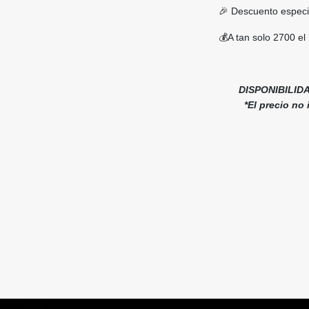
🎉 Descuento especi
💰A tan solo 2700 e
DISPONIBILID
*El precio no