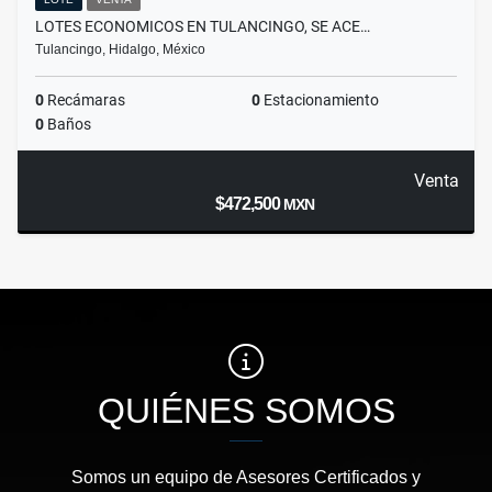
LOTES ECONOMICOS EN TULANCINGO, SE ACE…
Tulancingo, Hidalgo, México
0
Recámaras
0
Estacionamiento
0
Baños
Venta
$472,500
MXN
QUIÉNES SOMOS
Somos un equipo de Asesores Certificados y