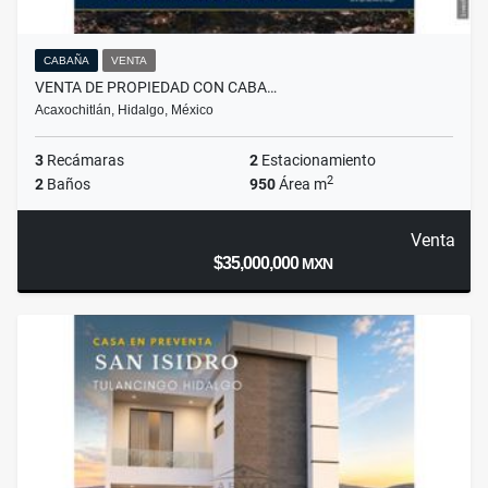
CABAÑA
VENTA
VENTA DE PROPIEDAD CON CABA…
Acaxochitlán, Hidalgo, México
3
Recámaras
2
Estacionamiento
2
2
Baños
950
Área m
Venta
$35,000,000
MXN