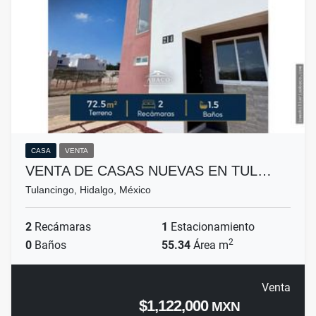
CASA
VENTA
VENTA DE CASAS NUEVAS EN TUL…
Tulancingo, Hidalgo, México
2
Recámaras
1
Estacionamiento
2
0
Baños
55.34
Área m
Venta
$1,122,000
MXN