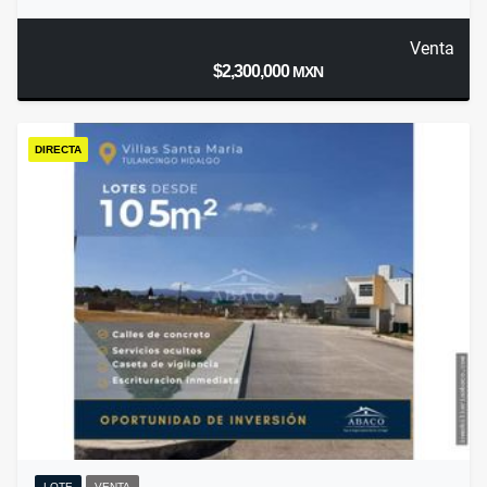
Venta
$2,300,000
MXN
DIRECTA
LOTE
VENTA