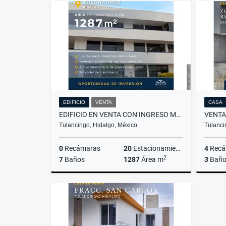
EDIFICIO
VENTA
CASA
EDIFICIO EN VENTA CON INGRESO MENSUAL, EXCELENTE INVERSIÓN
Tulancingo, Hidalgo, México
Tulanci
0
Recámaras
20
Estacionamiento
4
Recá
2
7
Baños
1287
Área m
3
Baño
Venta
Renta
$16,000,000
$140,000