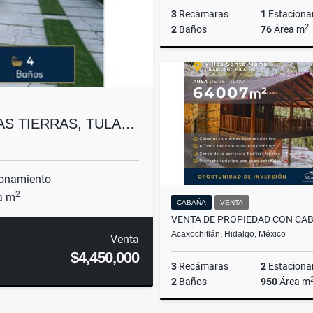
3
Recámaras
1
Estaciona
2
2
Baños
76
Área m
$1
AS TIERRAS, TULA…
onamiento
2
a m
CABAÑA
VENTA
Acaxochitlán, Hidalgo, México
Venta
$4,450,000
3
Recámaras
2
Estaciona
2
Baños
950
Área m