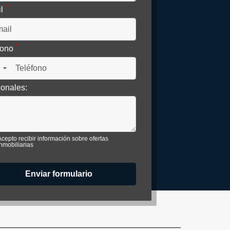
*
il
*
fono
▼
ionales:
Acepto recibir información sobre ofertas
inmobiliarias
Enviar formulario