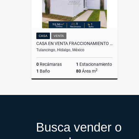
CASA
VENTA
CASA EN VENTA FRACCIONAMIENTO SAN CARLOS
Tulancingo, Hidalgo, México
0
Recámaras
1
Estacionamiento
2
1
Baño
80
Área m
Venta
$1,450,000
Busca vender o