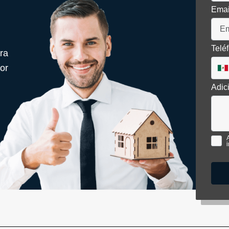
Ema
Telé
ra
or
Adic