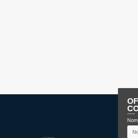
OF
C
Nom