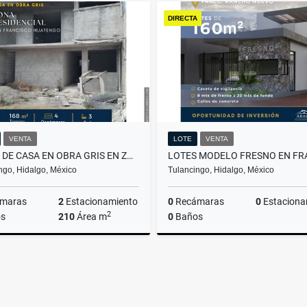
DIRECTA
$35
VENTA
LOTE
VENTA
VENTA DE CASA EN OBRA GRIS EN ZONA RESIDENCIAL SFH
ngo, Hidalgo, México
Tulancingo, Hidalgo, México
maras
2
Estacionamiento
0
Recámaras
0
Estaciona
2
s
210
Área m
0
Baños
Venta
$2,450,000
$