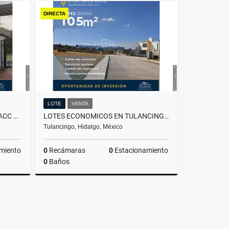
Venta
Venta
DIRECTA
,000,000
$300,000
LOTE
VENTA
LOTES MODELO FRESNO EN FRACC RANCHO NUEVO
LOTES ECONOMICOS EN TULANCINGO, SE ACEPTA CRÉDITO INFONAVIT
Tulancingo, Hidalgo, México
miento
0
Recámaras
0
Estacionamiento
0
Baños
Venta
Venta
880,000
$472,500