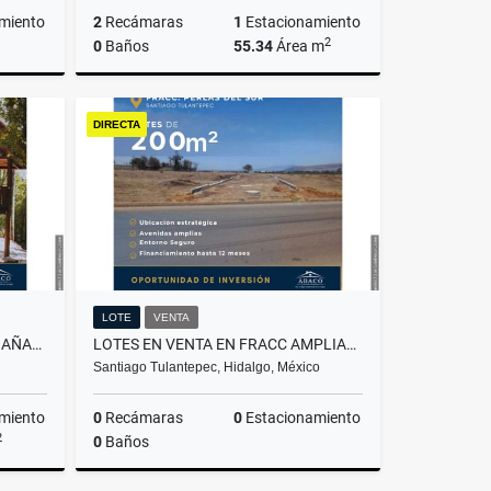
miento
2
Recámaras
1
Estacionamiento
2
0
Baños
55.34
Área m
Venta
Venta
DIRECTA
,125,000
$1,122,000
LOTE
VENTA
VENTA DE PROPIEDAD CON CABAÑAS EN ACAXOCHITLAN, HIDALGO
LOTES EN VENTA EN FRACC AMPLIACION LA PERLA DEL SUR EN SANTIAGO
Santiago Tulantepec, Hidalgo, México
miento
0
Recámaras
0
Estacionamiento
2
0
Baños